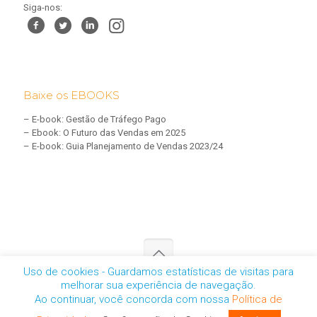
Siga-nos:
Baixe os EBOOKS
–
E-book: Gestão de Tráfego Pago
–
Ebook: O Futuro das Vendas em 2025
–
E-book: Guia Planejamento de Vendas 2023/24
Uso de cookies - Guardamos estatísticas de visitas para
melhorar sua experiência de navegação.
CNPJ: 05.457.461/0001-01 | © 2025 - Todos os direitos reservados
Ao continuar, você concorda com nossa
Política de
-
Política de Privacidade
-
personal@personalmarketingdigital.com.br