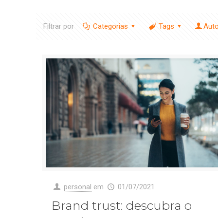
Filtrar por
Categorias
Tags
Aut
personal
em
01/07/2021
Brand trust: descubra o