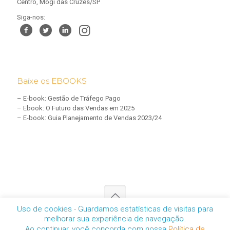
Centro, Mogi das Cruzes/SP
Siga-nos:
Baixe os EBOOKS
–
E-book: Gestão de Tráfego Pago
–
Ebook: O Futuro das Vendas em 2025
–
E-book: Guia Planejamento de Vendas 2023/24
Uso de cookies - Guardamos estatísticas de visitas para
melhorar sua experiência de navegação.
CNPJ: 05.457.461/0001-01 | © 2025 - Todos os direitos reservados
Ao continuar, você concorda com nossa
Política de
-
Política de Privacidade
-