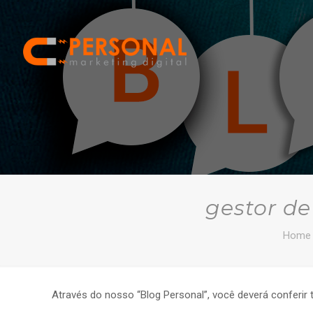
gestor de
Home
Através do nosso “Blog Personal”, você deverá conferir 