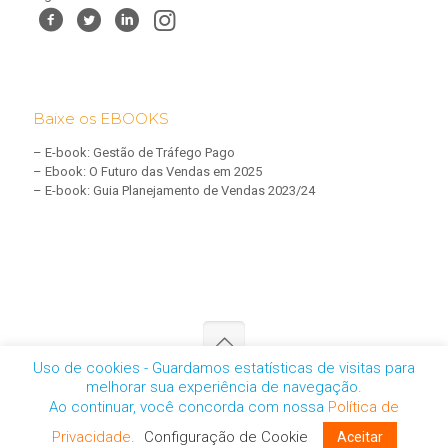
Baixe os EBOOKS
–
E-book: Gestão de Tráfego Pago
–
Ebook: O Futuro das Vendas em 2025
–
E-book: Guia Planejamento de Vendas 2023/24
Uso de cookies - Guardamos estatísticas de visitas para
melhorar sua experiência de navegação.
CNPJ: 05.457.461/0001-01 | © 2025 - Todos os direitos reservados
Ao continuar, você concorda com nossa
Política de
-
Política de Privacidade
-
personal@personalmarketingdigital.com.br
Privacidade
.
Configuração de Cookie
Aceitar