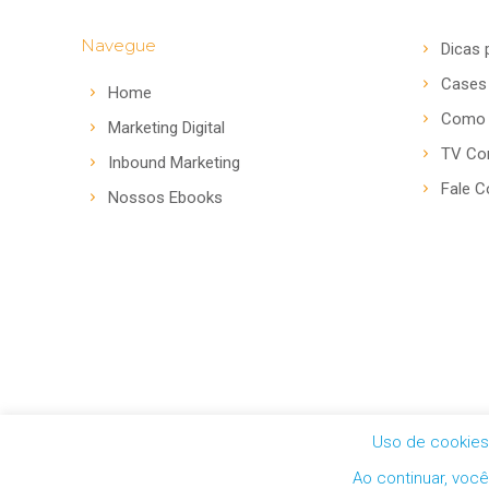
Navegue
Dicas 
Cases
Home
Como 
Marketing Digital
TV Cor
Inbound Marketing
Fale 
Nossos Ebooks
Uso de cookies 
CNPJ: 05.457.461/0001-01 | © 202
Ao continuar, vo