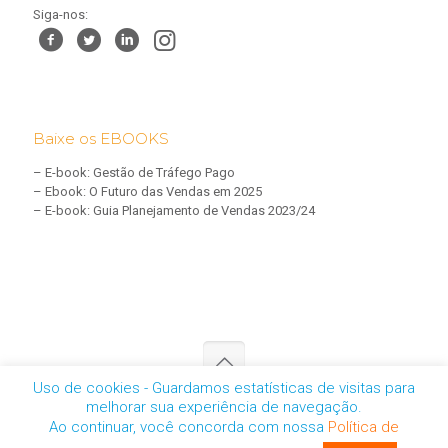
Siga-nos:
Baixe os EBOOKS
–
E-book: Gestão de Tráfego Pago
–
Ebook: O Futuro das Vendas em 2025
–
E-book: Guia Planejamento de Vendas 2023/24
Uso de cookies - Guardamos estatísticas de visitas para
melhorar sua experiência de navegação.
CNPJ: 05.457.461/0001-01 | © 2025 - Todos os direitos reservados
Ao continuar, você concorda com nossa
Política de
-
Política de Privacidade
-
personal@personalmarketingdigital.com.br